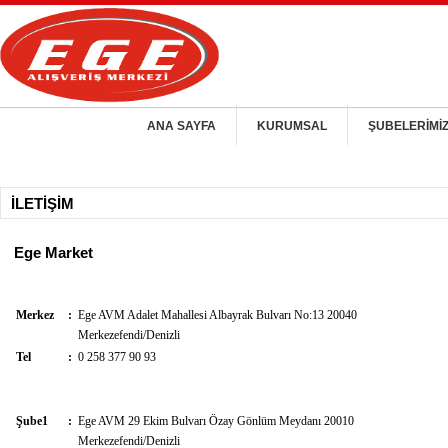
ANA SAYFA
KURUMSAL
ŞUBELERİMİ
İLETİŞİM
Ege Market
Merkez
:
Ege AVM Adalet Mahallesi Albayrak Bulvarı No:13 20040
Merkezefendi/Denizli
Tel
:
0 258 377 90 93
Şube1
:
Ege AVM 29 Ekim Bulvarı Özay Gönlüm Meydanı 20010
Merkezefendi/Denizli