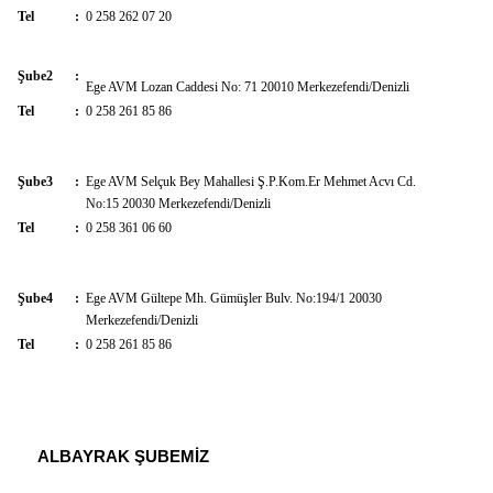
Tel
:
0 258 262 07 20
Şube2
:
Ege AVM Lozan Caddesi No: 71 20010 Merkezefendi/Denizli
Tel
:
0 258 261 85 86
Şube3
:
Ege AVM Selçuk Bey Mahallesi Ş.P.Kom.Er Mehmet Acvı Cd.
No:15 20030 Merkezefendi/Denizli
Tel
:
0 258 361 06 60
Şube4
:
Ege AVM Gültepe Mh. Gümüşler Bulv. No:194/1 20030
Merkezefendi/Denizli
Tel
:
0 258 261 85 86
ALBAYRAK ŞUBEMİZ